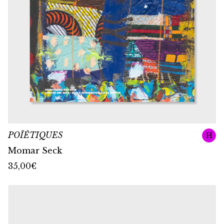
POÏÉTIQUES
H
Momar Seck
35,00
€