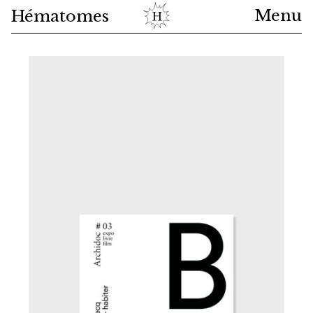
Menu
Hématomes
Shop
News
About
Cart