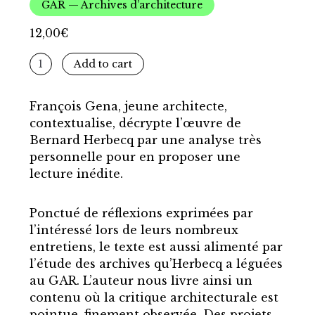
GAR — Archives d’architecture
12,00
€
Archidoc
Add to cart
#03
-
François Gena, jeune architecte,
Bernard
contextualise, décrypte l’œuvre de
Herbecq
Bernard Herbecq par une analyse très
créer-
personnelle pour en proposer une
construire-
lecture inédite.
habiter
quantity
Ponctué de réflexions exprimées par
l’intéressé lors de leurs nombreux
entretiens, le texte est aussi alimenté par
l’étude des archives qu’Herbecq a léguées
au GAR. L’auteur nous livre ainsi un
contenu où la critique architecturale est
pointue, finement observée. Des projets