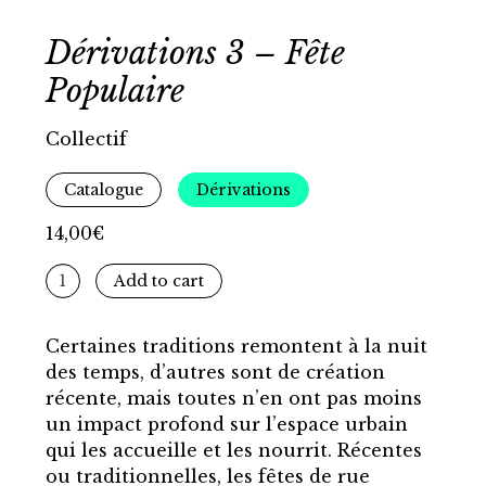
Dérivations 3 – Fête
Populaire
Collectif
Catalogue
Dérivations
14,00
€
Dérivations
Add to cart
3
-
Certaines traditions remontent à la nuit
Fête
des temps, d’autres sont de création
Populaire
récente, mais toutes n’en ont pas moins
quantity
un impact profond sur l’espace urbain
qui les accueille et les nourrit. Récentes
ou traditionnelles, les fêtes de rue