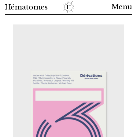
Menu
Hématomes
Shop
News
About
Cart