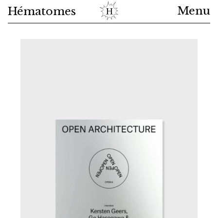
Menu
Hématomes
Shop
News
About
Cart