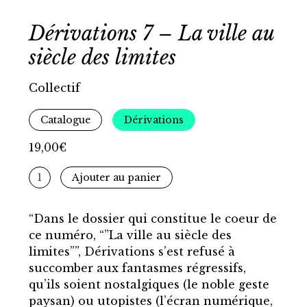
Dérivations 7 – La ville au
siècle des limites
Collectif
Catalogue
Dérivations
19,00
€
quantité
Ajouter au panier
de
Dérivations
“Dans le dossier qui constitue le coeur de
7
ce numéro, “”La ville au siècle des
-
limites””, Dérivations s’est refusé à
La
succomber aux fantasmes régressifs,
ville
qu’ils soient nostalgiques (le noble geste
au
paysan) ou utopistes (l’écran numérique,
siècle