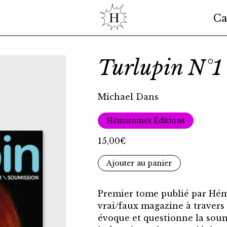
Ca
Turlupin N°1
Michael Dans
Hématomes Éditions
15,00
€
quantité
Ajouter au panier
de
Turlupin
Premier tome publié par Hém
N°1
vrai/faux magazine à travers 
\
évoque et questionne la sou
Soumission